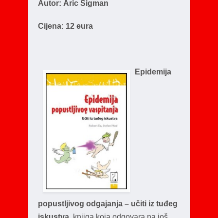
Autor:
Aric Sigman
Cijena: 12 eura
Epidemija
popustljivog odgajanja – učiti iz tuđeg
iskustva
,
knjiga koja odgovara na još