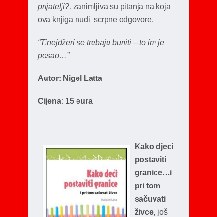
prijatelji?,
zanimljiva su pitanja na koja
ova knjiga nudi iscrpne odgovore.
“Tinejdžeri se trebaju buniti – to im je
posao…”
Autor: Nigel Latta
Cijena: 15 eura
Kako djeci
postaviti
granice…i
pri tom
sačuvati
živce
,
još