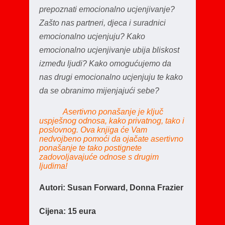
prepoznati emocionalno ucjenjivanje?
Zašto nas partneri, djeca i suradnici
emocionalno ucjenjuju? Kako
emocionalno ucjenjivanje ubija bliskost
između ljudi? Kako omogućujemo da
nas drugi emocionalno ucjenjuju te kako
da se obranimo mijenjajući sebe?
Asertivno ponašanje je ključ
uspješnog odnosa, kako privatnog, tako i
poslovnog. Ova knjiga će Vam
nedvojbeno pomoći da ojačate asertivno
ponašanje te tako postignete
zadovoljavajuće odnose s drugim
ljudima!
Autori: Susan Forward, Donna Frazier
Cijena: 15 eura