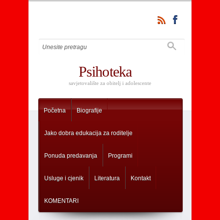
Psihoteka
savjetovalište za obitelj i adolescente
Početna
Biografije
Jako dobra edukacija za roditelje
Ponuda predavanja
Programi
Usluge i cjenik
Literatura
Kontakt
KOMENTARI