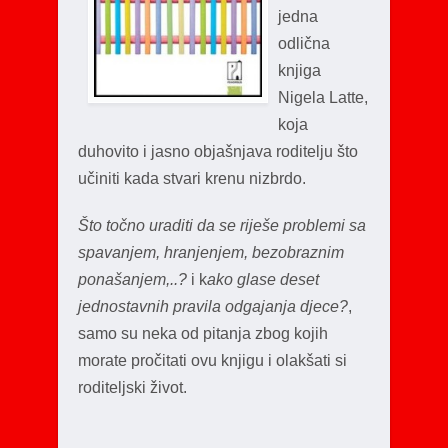
jedna
odlična
knjiga
Nigela Latte,
koja
duhovito i jasno objašnjava roditelju što
učiniti kada stvari krenu nizbrdo.
Što točno uraditi da se riješe problemi sa
spavanjem, hranjenjem, bezobraznim
ponašanjem,..?
i k
ako glase deset
jednostavnih pravila odgajanja djece?
,
samo su neka od pitanja zbog kojih
morate pročitati ovu knjigu i olakšati si
roditeljski život.