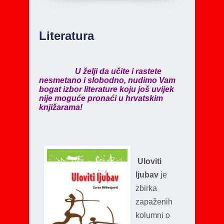
Literatura
U ž
elji da učite i rastete
nesmetano i slobodno, nudimo Vam
bogat izbor literature koju još uvijek
nije moguće pronaći u hrvatskim
knjižarama!
Uloviti
ljubav
je
zbirka
zapaženih
kolumni o