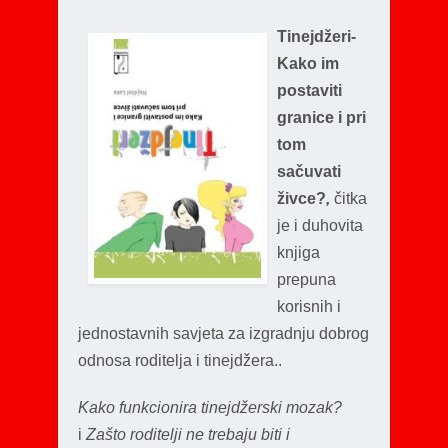
Tinejdžeri-
Kako im
postaviti
granice i pri
tom
sačuvati
živce?
,
čitka
je i duhovita
knjiga
prepuna
korisnih i
jednostavnih savjeta za izgradnju dobrog
odnosa roditelja i tinejdžera..
Kako funkcionira tinejdžerski mozak?
i
Zašto roditelji ne trebaju biti i